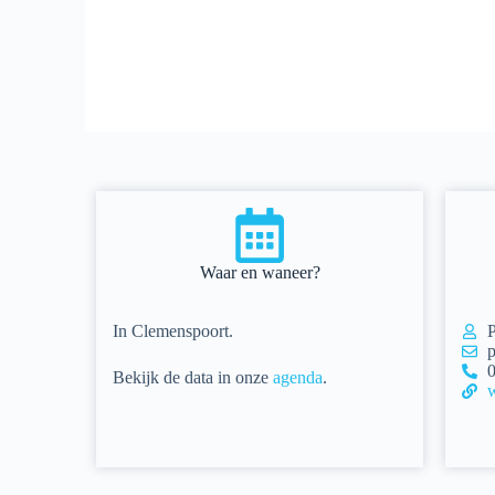
Waar en waneer?
In Clemenspoort.
P
p
0
Bekijk de
data in onze
agenda
.