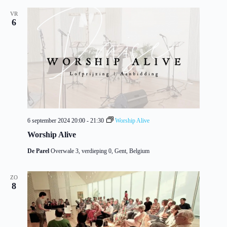
i
c
VR
6
h
t
6 september 2024 20:00
-
21:30
Worship Alive
Worship Alive
De Parel
Overwale 3, verdieping 0, Gent, Belgium
ZO
8