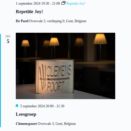
1 september 2024 19:30
-
21:00
Repetitie Joy!
Repetitie Joy!
De Parel
Overwale 3, verdieping 0, Gent, Belgium
DO
5
U
5 september 2024 20:00
-
21:30
i
Leesgroep
t
g
Clemenspoort
Overwale 3, Gent, Belgium
e
l