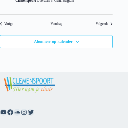
Clemenspoort
Overwale 3, Gent, Belgium
Evenementen
Evenementen
Vorige
Vandaag
Volgende
Abonneer op kalender
YouTube
Facebook
SoundCloud
Instagram
Twitter