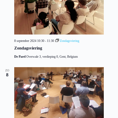
8 september 2024 10:30
-
11:30
Zondagsviering
Zondagsviering
De Parel
Overwale 3, verdieping 0, Gent, Belgium
ZO
8