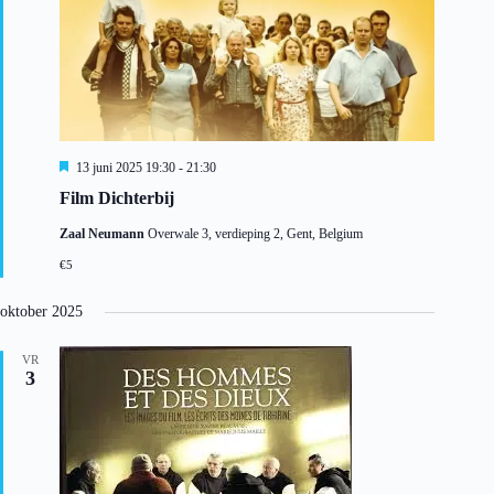
U
13 juni 2025 19:30
-
21:30
i
Film Dichterbij
t
g
Zaal Neumann
Overwale 3, verdieping 2, Gent, Belgium
e
l
€5
i
c
h
oktober 2025
t
VR
3