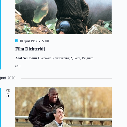
U
10 april 19:30
-
22:00
i
Film Dichterbij
t
g
Zaal Neumann
Overwale 3, verdieping 2, Gent, Belgium
e
l
€10
i
c
h
juni 2026
t
VR
5