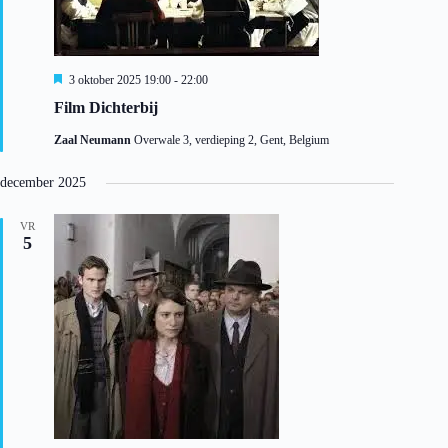
U
3 oktober 2025 19:00
-
22:00
i
Film Dichterbij
t
g
Zaal Neumann
Overwale 3, verdieping 2, Gent, Belgium
e
l
i
december 2025
c
h
t
VR
5