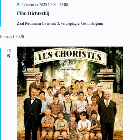
U
5 december 2025 19:00
-
22:00
i
Film Dichterbij
t
g
Zaal Neumann
Overwale 3, verdieping 2, Gent, Belgium
e
l
i
februari 2026
c
h
t
VR
6