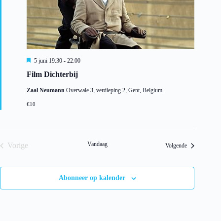
U
5 juni 19:30
-
22:00
i
Film Dichterbij
t
g
Zaal Neumann
Overwale 3, verdieping 2, Gent, Belgium
e
l
€10
i
c
h
t
Vandaag
Vorige
Evenementen
Volgende
Evenementen
Abonneer op kalender