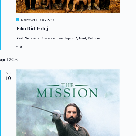
U
6 februari 19:00
-
22:00
i
Film Dichterbij
t
g
Zaal Neumann
Overwale 3, verdieping 2, Gent, Belgium
e
l
€10
i
c
h
april 2026
t
VR
10