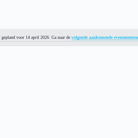
gepland voor 14 april 2026. Ga naar de
volgende aankomende evenemente
N
o
t
i
c
e