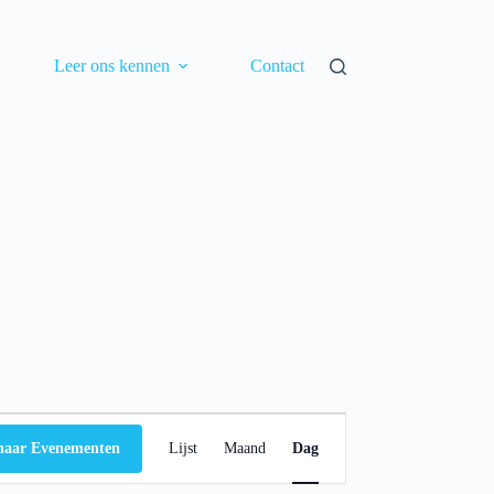
Leer ons kennen
Contact
E
v
naar Evenementen
Lijst
Maand
Dag
e
n