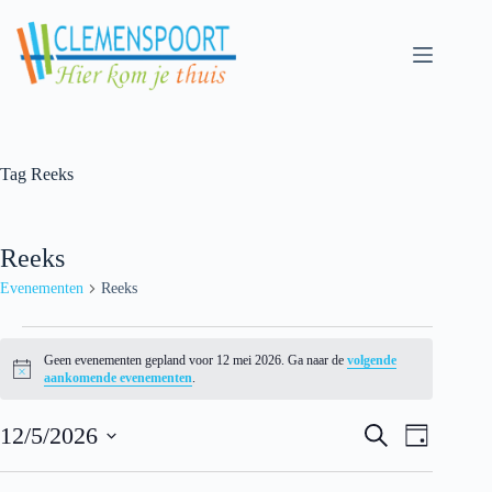
Skip
to
content
Tag
Reeks
Reeks
Evenementen
Reeks
Evenementen
for
Geen evenementen gepland voor 12 mei 2026. Ga naar de
volgende
12
N
aankomende evenementen
.
mei
o
t
2026
E
E
i
12/5/2026
Z
D
v
v
c
o
S
a
e
e
e
e
e
g
n
n
k