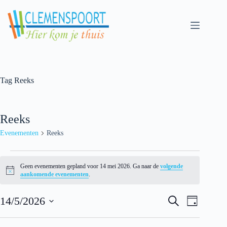
Skip
to
content
Tag
Reeks
Reeks
Evenementen
Reeks
Evenementen
for
Geen evenementen gepland voor 14 mei 2026. Ga naar de
volgende
14
N
aankomende evenementen
.
mei
o
t
2026
E
E
i
14/5/2026
Z
D
v
v
c
o
S
a
e
e
e
e
e
g
n
n
k