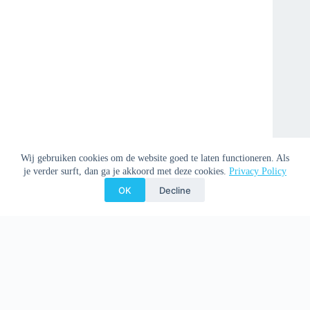
Wij gebruiken cookies om de website goed te laten functioneren. Als
je verder surft, dan ga je akkoord met deze cookies.
Privacy Policy
OK
Decline
Copyright © 2026 Clemenspoort -
Privacy Policy
-
Donation
Policy
-
Disclaimer
-
Preventie misbruik