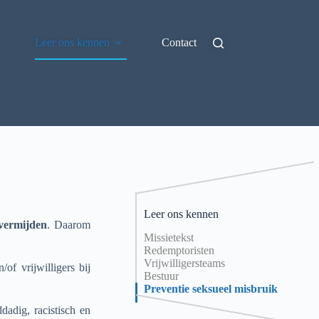
Leer ons kennen
Contact
Leer ons kennen
vermijden
. Daarom
Missietekst
Redemptoristen
Vrijwilligersteams
of vrijwilligers bij
Bestuur
Preventie seksueel misbruik
dadig, racistisch en