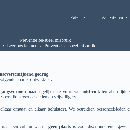
Zalen
Activiteiten
Preventie seksueel misbruik
Leer ons kennen
Preventie seksueel misbruik
ensoverschrijdend gedrag.
volgende charter ontwikkeld:
gangsvormen
maar tegelijk elke vorm van
misbruik
ten allen tijde
voor alle personeelsleden en vrijwilligers.
elkaar omgaat en elkaar
beluistert
. We betrekken personeelsleden en/
ven naar een cultuur waarin
geen
plaats
is voor discriminerend, geweld