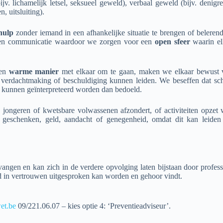
ijv. lichamelijk letsel, seksueel geweld), verbaal geweld (bijv. denig
, uitsluiting).
hulp
zonder iemand in een afhankelijke situatie te brengen of belere
n communicatie waardoor we zorgen voor een
open
sfeer
waarin el
een
warme
manier
met elkaar om te gaan, maken we elkaar bewust 
ot verdachtmaking of beschuldiging kunnen leiden. We beseffen dat sc
 kunnen geïnterpreteerd worden dan bedoeld.
jongeren of kwetsbare volwassenen afzondert, of activiteiten opzet 
geschenken, geld, aandacht of genegenheid, omdat dit kan leiden 
ngen en kan zich in de verdere opvolging laten bijstaan door profes
id in vertrouwen uitgesproken kan worden en gehoor vindt.
et.be
09/221.06.07 – kies optie 4: ‘Preventieadviseur’.