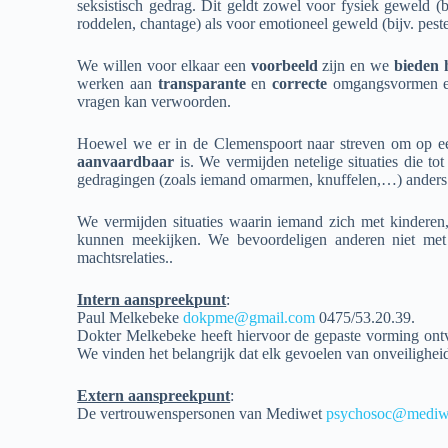
seksistisch gedrag. Dit geldt zowel voor fysiek geweld (b
roddelen, chantage) als voor emotioneel geweld (bijv. pesten
We willen voor elkaar een
voorbeeld
zijn en we
bieden
werken aan
transparante
en
correcte
omgangsvormen e
vragen kan verwoorden.
Hoewel we er in de Clemenspoort naar streven om op 
aanvaardbaar
is. We vermijden netelige situaties die t
gedragingen (zoals iemand omarmen, knuffelen,…) anders
We vermijden situaties waarin iemand zich met kinderen, 
kunnen meekijken. We bevoordeligen anderen niet met 
machtsrelaties..
Intern aanspreekpunt
:
Paul Melkebeke
dokpme@gmail.com
0475/53.20.39.
Dokter Melkebeke heeft hiervoor de gepaste vorming ontva
We vinden het belangrijk dat elk gevoelen van onveilighe
Extern aanspreekpunt
:
De vertrouwenspersonen van Mediwet
psychosoc@mediw