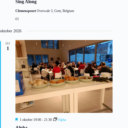
Sing Along
Clemenspoort
Overwale 3, Gent, Belgium
€5
oktober 2026
DO
1
U
1 oktober 19:00
-
21:30
Alpha
i
Alpha