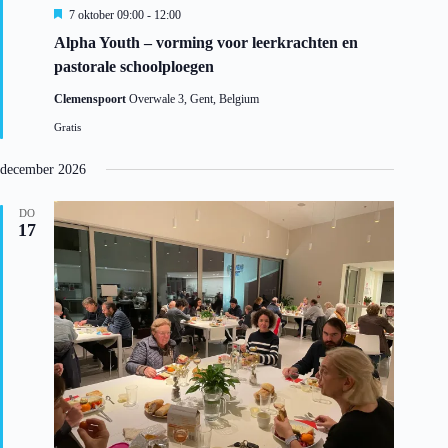
U
7 oktober 09:00
-
12:00
i
Alpha Youth – vorming voor leerkrachten en
t
g
pastorale schoolploegen
e
l
Clemenspoort
Overwale 3, Gent, Belgium
i
c
Gratis
h
t
december 2026
DO
17