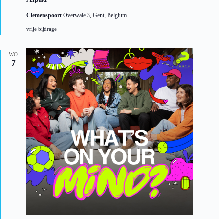
t
g
Clemenspoort
Overwale 3, Gent, Belgium
e
l
vrije bijdrage
i
c
h
WO
t
7