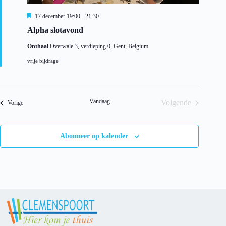
U
17 december 19:00
-
21:30
i
Alpha slotavond
t
g
Onthaal
Overwale 3, verdieping 0, Gent, Belgium
e
l
vrije bijdrage
i
c
h
t
Vandaag
Volgende
Evenementen
Vorige
Evenementen
Abonneer op kalender