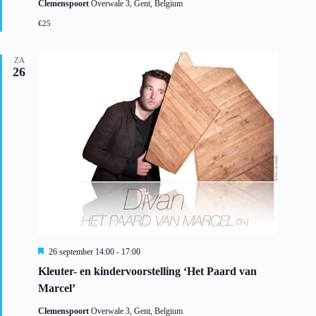
Clemenspoort
Overwale 3, Gent, Belgium
e
l
€25
i
c
h
ZA
t
26
U
26 september 14:00
-
17:00
i
Kleuter- en kindervoorstelling ‘Het Paard van
t
g
Marcel’
e
l
Clemenspoort
Overwale 3, Gent, Belgium