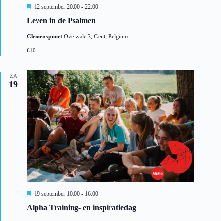
a
U
12 september 20:00
-
22:00
t
i
Leven in de Psalmen
i
t
e
g
Clemenspoort
Overwale 3, Gent, Belgium
e
l
€10
i
c
h
ZA
t
19
U
19 september 10:00
-
16:00
i
Alpha Training- en inspiratiedag
t
g