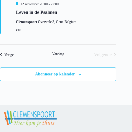
a
U
12 september 20:00
-
22:00
t
i
Leven in de Psalmen
i
t
e
g
Clemenspoort
Overwale 3, Gent, Belgium
e
l
€10
i
c
h
t
Vandaag
Volgende
Evenementen
Vorige
Evenementen
Abonneer op kalender