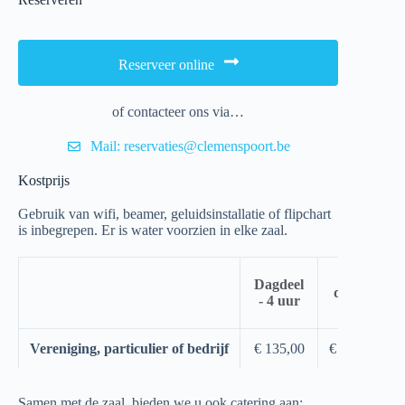
Reserveer online
of contacteer ons via…
Mail: reservaties@clemenspoort.be
Kostprijs
Gebruik van wifi, beamer, geluidsinstallatie of flipchart
is inbegrepen. Er is water voorzien in elke zaal.
Hele
Dagdeel
dag - 8
- 4 uur
uur
Vereniging, particulier of bedrijf
€ 135,00
€ 250,00
Samen met de zaal, bieden we u ook catering aan: