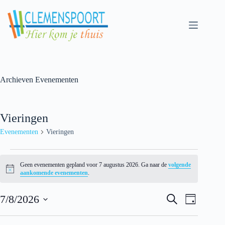
Skip
to
content
Archieven
Evenementen
Vieringen
Evenementen
Vieringen
Evenementen
for
Geen evenementen gepland voor 7 augustus 2026. Ga naar de
volgende
7
N
aankomende evenementen
.
augustus
o
t
2026
E
E
i
7/8/2026
Z
D
v
v
c
o
S
a
e
e
e
e
e
g
n
n
k