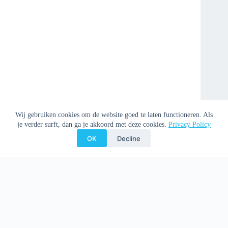
Wij gebruiken cookies om de website goed te laten functioneren. Als
je verder surft, dan ga je akkoord met deze cookies.
Privacy Policy
OK
Decline
Copyright © 2026 Clemenspoort -
Privacy Policy
-
Donation
Policy
-
Disclaimer
-
Preventie misbruik