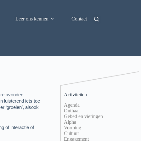
Leer ons kennen
Contact
Activiteiten
ere avonden.
 luisterend iets toe
Agenda
r ‘groeien’, alsook
Onthaal
Gebed en vieringen
Alpha
 of interactie of
Vorming
Cultuur
Engagement