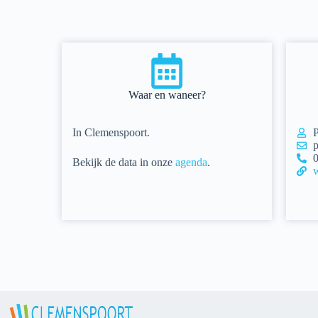
Waar en waneer?
In Clemenspoort.
P
p
0
Bekijk de
data in onze
agenda
.