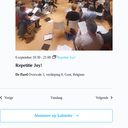
6 september 19:30
-
21:00
Repetitie Joy!
Repetitie Joy!
De Parel
Overwale 3, verdieping 0, Gent, Belgium
Evenementen
Evenementen
Vorige
Vandaag
Volgende
Abonneer op kalender