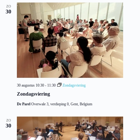
ZO
30
30 augustus 10:30
-
11:30
Zondagsviering
Zondagsviering
De Parel
Overwale 3, verdieping 0, Gent, Belgium
ZO
30