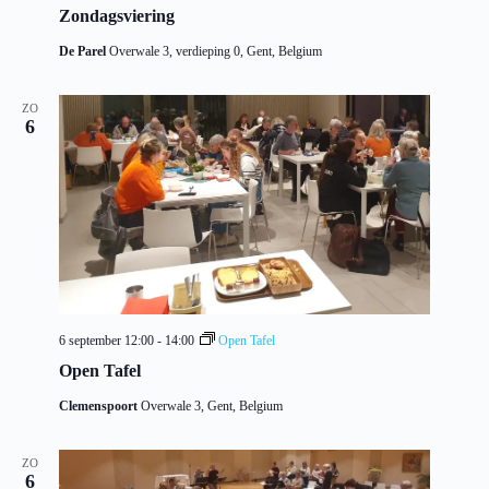
Zondagsviering
De Parel
Overwale 3, verdieping 0, Gent, Belgium
ZO
6
6 september 12:00
-
14:00
Open Tafel
Open Tafel
Clemenspoort
Overwale 3, Gent, Belgium
ZO
6