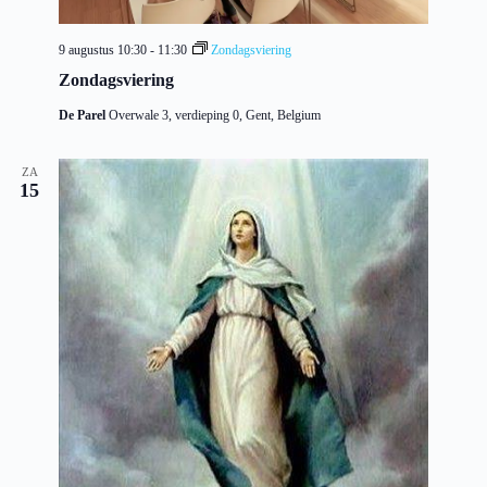
9 augustus 10:30
-
11:30
Zondagsviering
Zondagsviering
De Parel
Overwale 3, verdieping 0, Gent, Belgium
ZA
15