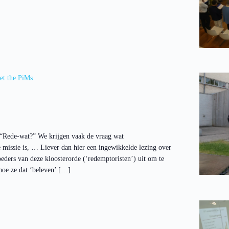
et the PiMs
. “Rede-wat?” We krijgen vaak de vraag wat
 missie is, … Liever dan hier een ingewikkelde lezing over
oeders van deze kloosterorde (‘redemptoristen’) uit om te
 hoe ze dat ‘beleven’ […]