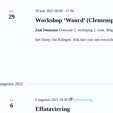
Z
r
c
o
d
t
i
e
29 juni 2022 08:00
-
17:00
e
WO
n
k
29
e
Workshop ‘Woord’ (Clemenspo
.
e
r
Z
e
n
o
e
e
Zaal Neumann
Overwale 3, verdieping 2, Gent, Bel
e
n
n
k
d
w
met Denijs Van Killegem. Klik hier voor een overzicht 
v
a
e
o
t
e
o
u
r
r
m
g
E
.
e
v
v
e
e
n
n
e
n
m
a
e
augustus 2022
n
v
t
i
e
g
6 augustus 2022 18:30
Effataviering
n
ZA
a
6
m
t
Effataviering
e
i