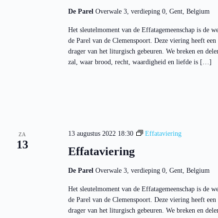
t
e
k
De Parel
Overwale 3, verdieping 0, Gent, Belgium
e
y
Het sleutelmoment van de Effatagemeenschap is de we
w
de Parel van de Clemenspoort. Deze viering heeft ee
o
r
drager van het liturgisch gebeuren. We breken en del
d
zal, waar brood, recht, waardigheid en liefde is […]
.
13 augustus 2022 18:30
Effataviering
ZA
13
Effataviering
De Parel
Overwale 3, verdieping 0, Gent, Belgium
Het sleutelmoment van de Effatagemeenschap is de we
de Parel van de Clemenspoort. Deze viering heeft ee
drager van het liturgisch gebeuren. We breken en del