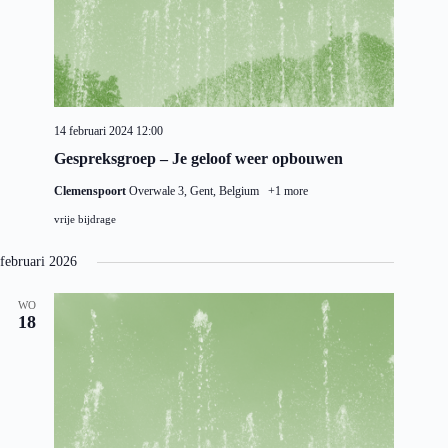
e
g
d
a
k
a
t
e
v
u
n
e
m
e
n
.
n
n
w
a
14 februari 2024 12:00
e
v
e
i
Gespreksgroep – Je geloof weer opbouwen
r
g
Clemenspoort
Overwale 3, Gent, Belgium
+1 more
g
a
e
t
vrije bijdrage
v
i
e
e
februari 2026
n
n
a
WO
v
18
i
g
a
t
i
e