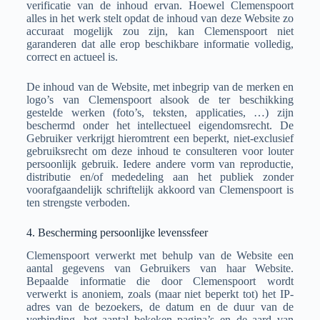
verificatie van de inhoud ervan. Hoewel Clemenspoort
alles in het werk stelt opdat de inhoud van deze Website zo
accuraat mogelijk zou zijn, kan Clemenspoort niet
garanderen dat alle erop beschikbare informatie volledig,
correct en actueel is.
De inhoud van de Website, met inbegrip van de merken en
logo’s van Clemenspoort alsook de ter beschikking
gestelde werken (foto’s, teksten, applicaties, …) zijn
beschermd onder het intellectueel eigendomsrecht. De
Gebruiker verkrijgt hieromtrent een beperkt, niet-exclusief
gebruiksrecht om deze inhoud te consulteren voor louter
persoonlijk gebruik. Iedere andere vorm van reproductie,
distributie en/of mededeling aan het publiek zonder
voorafgaandelijk schriftelijk akkoord van Clemenspoort is
ten strengste verboden.
4. Bescherming persoonlijke levenssfeer
Clemenspoort verwerkt met behulp van de Website een
aantal gegevens van Gebruikers van haar Website.
Bepaalde informatie die door Clemenspoort wordt
verwerkt is anoniem, zoals (maar niet beperkt tot) het IP-
adres van de bezoekers, de datum en de duur van de
verbinding, het aantal bekeken pagina’s en de aard van