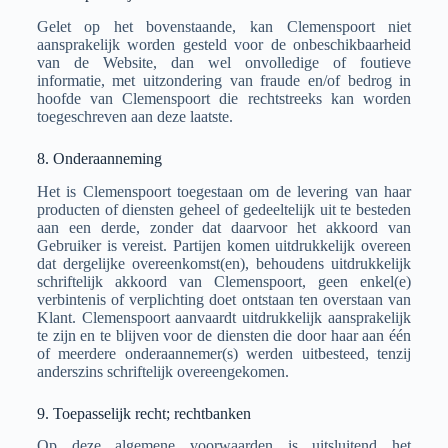
Gelet op het bovenstaande, kan Clemenspoort niet
aansprakelijk worden gesteld voor de onbeschikbaarheid
van de Website, dan wel onvolledige of foutieve
informatie, met uitzondering van fraude en/of bedrog in
hoofde van Clemenspoort die rechtstreeks kan worden
toegeschreven aan deze laatste.
8. Onderaanneming
Het is Clemenspoort toegestaan om de levering van haar
producten of diensten geheel of gedeeltelijk uit te besteden
aan een derde, zonder dat daarvoor het akkoord van
Gebruiker is vereist. Partijen komen uitdrukkelijk overeen
dat dergelijke overeenkomst(en), behoudens uitdrukkelijk
schriftelijk akkoord van Clemenspoort, geen enkel(e)
verbintenis of verplichting doet ontstaan ten overstaan van
Klant. Clemenspoort aanvaardt uitdrukkelijk aansprakelijk
te zijn en te blijven voor de diensten die door haar aan één
of meerdere onderaannemer(s) werden uitbesteed, tenzij
anderszins schriftelijk overeengekomen.
9. Toepasselijk recht; rechtbanken
Op deze algemene voorwaarden is uitsluitend het