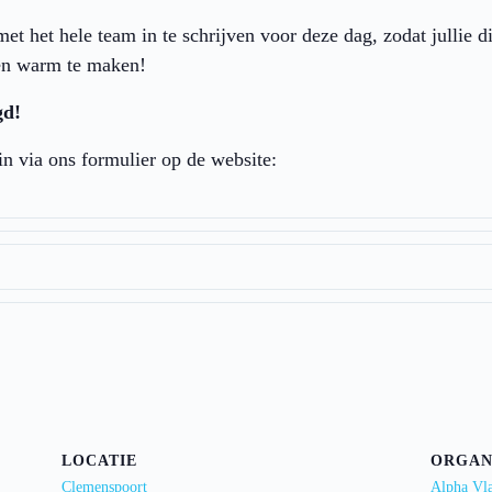
et het hele team in te schrijven voor deze dag, zodat jullie d
den warm te maken!
gd!
 in via ons formulier op de website:
LOCATIE
ORGAN
Clemenspoort
Alpha Vl