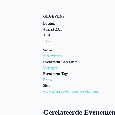
GEGEVENS
Datum:
4 maart 2023
Tijd:
18:30
Series:
Effataviering
Evenement Categorie:
Vieringen
Evenement Tags:
Reeks
Site:
www.effata.be/wat-doen-we/vieringen
Gerelateerde Evenemen