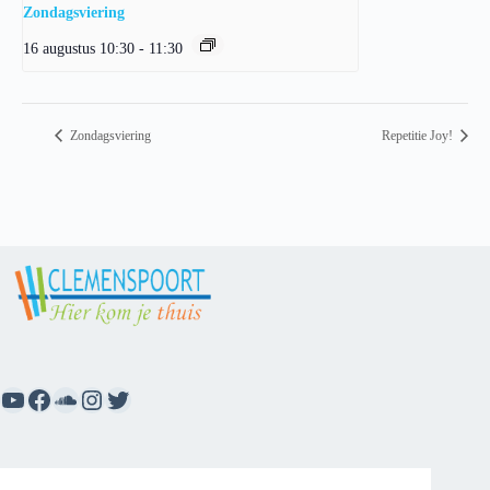
Zondagsviering
16 augustus 10:30
-
11:30
Zondagsviering
Repetitie Joy!
YouTube
Facebook
SoundCloud
Instagram
Twitter