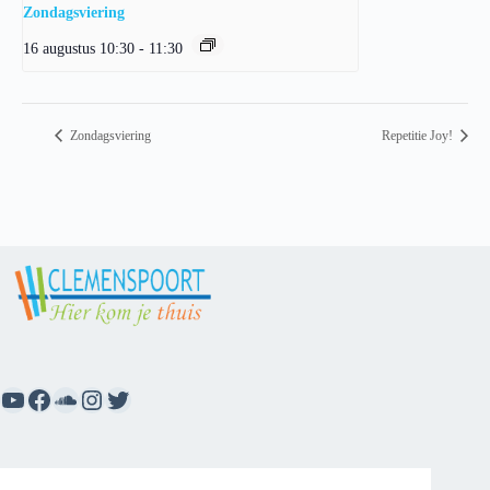
Zondagsviering
16 augustus 10:30
-
11:30
Zondagsviering
Repetitie Joy!
YouTube
Facebook
SoundCloud
Instagram
Twitter