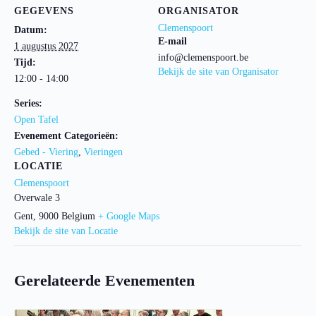
GEGEVENS
ORGANISATOR
Clemenspoort
Datum:
E-mail
1 augustus 2027
info@clemenspoort.be
Tijd:
Bekijk de site van Organisator
12:00 - 14:00
Series:
Open Tafel
Evenement Categorieën:
Gebed - Viering
,
Vieringen
LOCATIE
Clemenspoort
Overwale 3
Gent
,
9000
Belgium
+ Google Maps
Bekijk de site van Locatie
Gerelateerde Evenementen