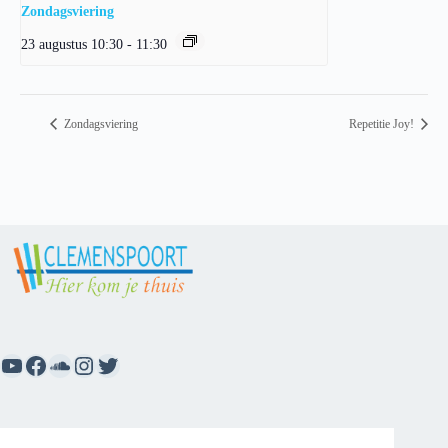
Zondagsviering
23 augustus 10:30
-
11:30
Zondagsviering
Repetitie Joy!
YouTube
Facebook
SoundCloud
Instagram
Twitter