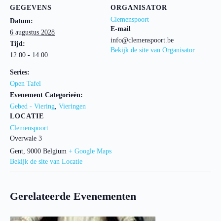
GEGEVENS
ORGANISATOR
Clemenspoort
Datum:
E-mail
6 augustus 2028
info@clemenspoort.be
Tijd:
Bekijk de site van Organisator
12:00 - 14:00
Series:
Open Tafel
Evenement Categorieën:
Gebed - Viering
,
Vieringen
LOCATIE
Clemenspoort
Overwale 3
Gent
,
9000
Belgium
+ Google Maps
Bekijk de site van Locatie
Gerelateerde Evenementen