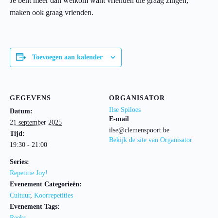
Je bent meer dan welkom want vrienden die graag zingen,
maken ook graag vrienden.
Toevoegen aan kalender
GEGEVENS
ORGANISATOR
Ilse Spiloes
Datum:
E-mail
21 september 2025
ilse@clemenspoort.be
Tijd:
Bekijk de site van Organisator
19:30 - 21:00
Series:
Repetitie Joy!
Evenement Categorieën:
Cultuur
,
Koorrepetities
Evenement Tags:
Reeks