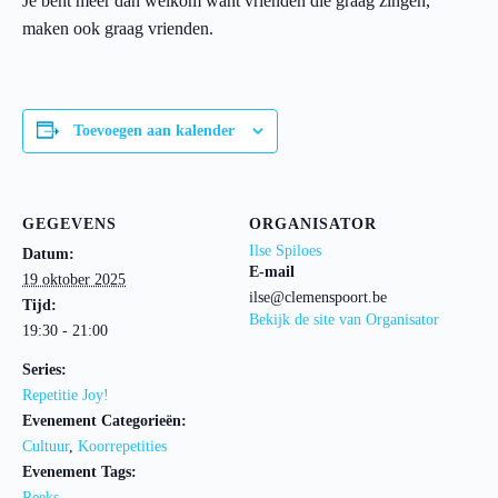
Je bent meer dan welkom want vrienden die graag zingen,
maken ook graag vrienden.
Toevoegen aan kalender
GEGEVENS
ORGANISATOR
Ilse Spiloes
Datum:
E-mail
19 oktober 2025
ilse@clemenspoort.be
Tijd:
Bekijk de site van Organisator
19:30 - 21:00
Series:
Repetitie Joy!
Evenement Categorieën:
Cultuur
,
Koorrepetities
Evenement Tags:
Reeks