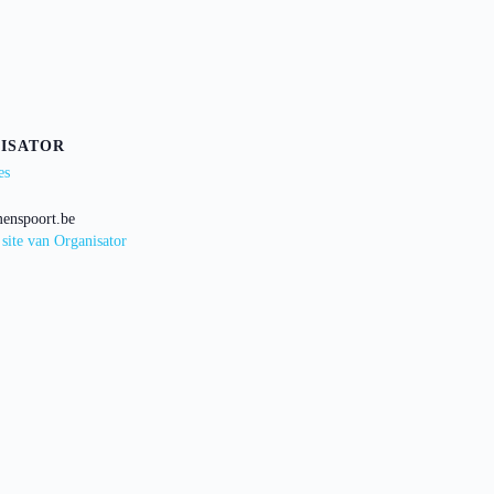
ISATOR
es
enspoort.be
 site van Organisator