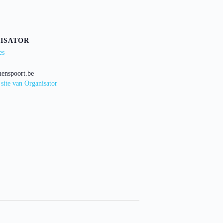
ISATOR
es
enspoort.be
 site van Organisator