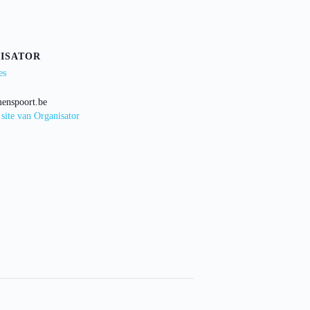
ISATOR
es
enspoort.be
 site van Organisator