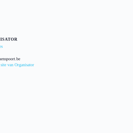
ISATOR
es
enspoort.be
 site van Organisator