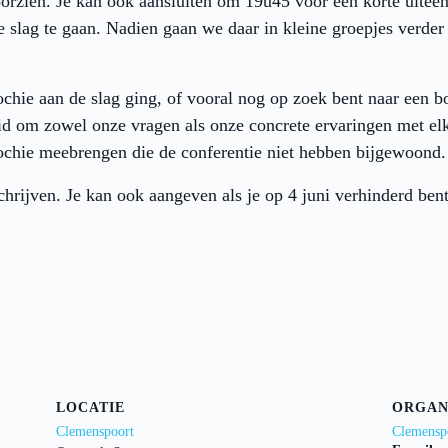
oorzien. Je kan ook aansluiten om 19u45 voor een korte uiteen
e slag te gaan. Nadien gaan we daar in kleine groepjes verde
rochie aan de slag ging, of vooral nog op zoek bent naar een
id om zowel onze vragen als onze concrete ervaringen met elk
ochie meebrengen die de conferentie niet hebben bijgewoond.
schrijven. Je kan ook aangeven als je op 4 juni verhinderd be
LOCATIE
ORGAN
Clemenspoort
Clemensp