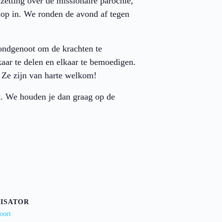
zetting over de missionaire parochie,
r op in. We ronden de avond af tegen
 bondgenoot om de krachten te
aar te delen en elkaar te bemoedigen.
 Ze zijn van harte welkom!
nt. We houden je dan graag op de
ISATOR
oort