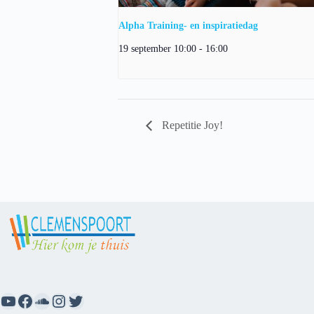
Alpha Training- en inspiratiedag
19 september 10:00
-
16:00
Repetitie Joy!
YouTube
Facebook
SoundCloud
Instagram
Twitter