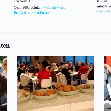
E-mail
Overwale 3
info@cle
Gent
,
9000
Belgium
+ Google Maps
Bekijk de
Bekijk de site van Locatie
ten