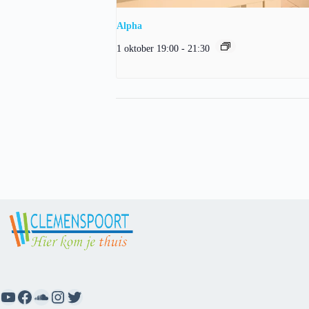
Alpha
1 oktober 19:00
-
21:30
YouTube
Facebook
SoundCloud
Instagram
Twitter