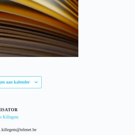
gen aan kalender
ISATOR
n Killegem
n.killegem@telenet.be