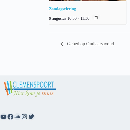
Zondagsviering
9 augustus 10:30
-
11:30
Gebed op Oudjaarsavond
YouTube
Facebook
SoundCloud
Instagram
Twitter