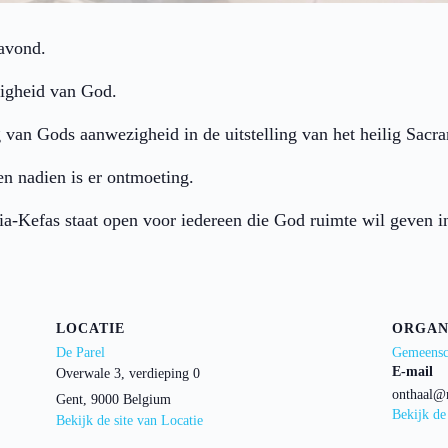
avond.
zigheid van God.
g van Gods aanwezigheid in de uitstelling van het heilig Sacr
 en nadien is er ontmoeting.
ia-Kefas staat open voor iedereen die God ruimte wil geven in
LOCATIE
ORGAN
De Parel
Gemeensc
E-mail
Overwale 3, verdieping 0
onthaal@
Gent
,
9000
Belgium
Bekijk de
Bekijk de site van Locatie