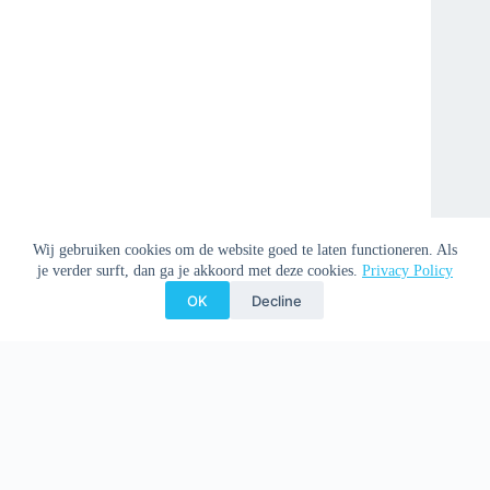
Wij gebruiken cookies om de website goed te laten functioneren. Als
je verder surft, dan ga je akkoord met deze cookies.
Privacy Policy
OK
Decline
Copyright © 2026 Clemenspoort -
Privacy Policy
-
Donation
Policy
-
Disclaimer
-
Preventie misbruik