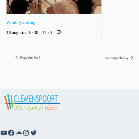
Zondagsviering
16 augustus 10:30
-
11:30
Repetitie Joy!
Zondagsviering
YouTube
Facebook
SoundCloud
Instagram
Twitter