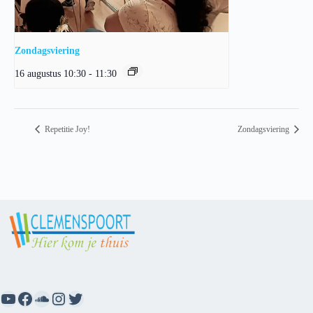
Zondagsviering
16 augustus 10:30
-
11:30
Repetitie Joy!
Zondagsviering
YouTube
Facebook
SoundCloud
Instagram
Twitter