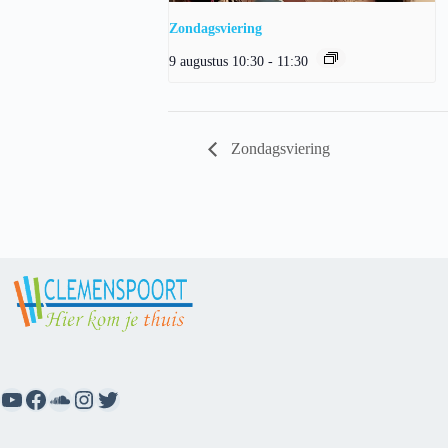
Zondagsviering
9 augustus 10:30
-
11:30
Zondagsviering
YouTube
Facebook
SoundCloud
Instagram
Twitter