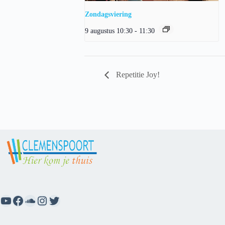
Zondagsviering
9 augustus 10:30
-
11:30
Repetitie Joy!
YouTube
Facebook
SoundCloud
Instagram
Twitter