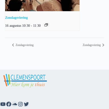
Zondagsviering
16 augustus 10:30
-
11:30
Zondagsviering
Zondagsviering
YouTube
Facebook
SoundCloud
Instagram
Twitter