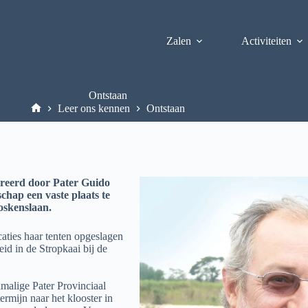
Zalen
Activiteiten
Ontstaan
Leer ons kennen
Ontstaan
ireerd door Pater Guido
hap een vaste plaats te
oskenslaan.
aties haar tenten opgeslagen
eid in de Stropkaai bij de
malige Pater Provinciaal
mijn naar het klooster in