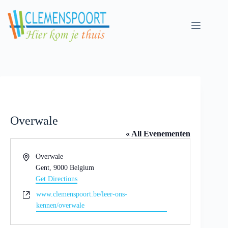
Skip
to
content
Overwale
« All Evenementen
A
Overwale
d
Gent
,
9000
Belgium
r
Get Directions
e
W
www.clemenspoort.be/leer-ons-
s
e
kennen/overwale
b
s