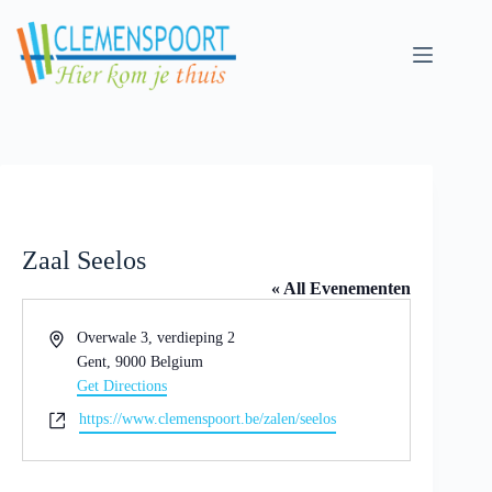
Skip
to
content
Zaal Seelos
« All Evenementen
A
Overwale 3, verdieping 2
d
Gent
,
9000
Belgium
r
Get Directions
e
W
https://www.clemenspoort.be/zalen/seelos
s
e
b
s