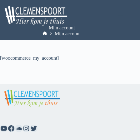
Skip
to
content
Mijn account
Mijn account
Home
[woocommerce_my_account]
YouTube
Facebook
SoundCloud
Instagram
Twitter