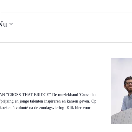
s
i
t
Nu
e
"CROSS THAT BRIDGE" De muziekband 'Cross that
rijzing en jonge talenten inspireren en kansen geven. Op
oeken à volonté na de zondagsviering. Klik hier voor