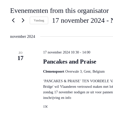
Evenementen from this organisator
17 november 2024
 - 
Vandaag
S
e
l
november 2024
e
c
t
17 november 2024 10:30
-
14:00
e
ZO
17
e
Pancakes and Praise
r
e
e
Clemenspoort
Overwale 3, Gent, Belgium
n
d
‘PANCAKES & PRAISE’ TEN VOORDELE VAN 
a
Bridge' wil Vlaanderen vertrouwd maken met lofp
t
u
zondag 17 november nodigen ze uit voor pannenk
m
inschrijving en info
.
15€