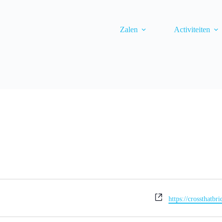
Zalen
Activiteiten
W
https://crossthatbr
e
b