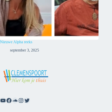
Nieuwe Alpha reeks
september 3, 2025
YouTube
Facebook
SoundCloud
Instagram
Twitter