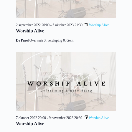
e
g
d
a
k
a
t
e
v
u
n
e
m
e
n
2 september 2022 20:00
-
5 oktober 2023 21:30
Worship Alive
.
n
n
Worship Alive
w
a
De Parel
Overwale 3, verdieping 0, Gent
e
v
e
i
r
g
g
a
e
t
v
i
e
e
n
n
a
v
i
g
a
t
7 oktober 2022 20:00
-
9 november 2023 20:30
Worship Alive
i
Worship Alive
e