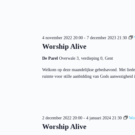
t
e
k
e
y
w
o
r
d
4 november 2022 20:00
-
7 december 2023 21:30
.
Worship Alive
De Parel
Overwale 3, verdieping 0, Gent
Welkom op deze maandelijkse gebedsavond. Met liede
ruimte voor stille aanbidding van Gods aanwezigheid in
2 december 2022 20:00
-
4 januari 2024 21:30
Wor
Worship Alive