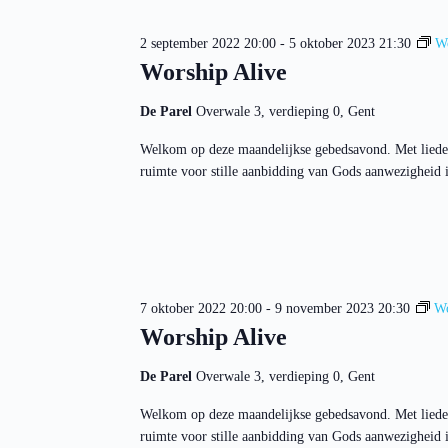
Z
r
c
o
d
t
i
e
2 september 2022 20:00
-
5 oktober 2023 21:30
Wo
e
n
k
e
Worship Alive
.
e
r
Z
e
n
o
De Parel
Overwale 3, verdieping 0, Gent
e
e
e
n
n
k
d
Welkom op deze maandelijkse gebedsavond. Met liede
w
v
a
e
ruimte voor stille aanbidding van Gods aanwezigheid in
o
t
e
o
u
r
r
m
g
E
.
e
v
v
e
e
n
n
e
7 oktober 2022 20:00
-
9 november 2023 20:30
Wo
n
m
a
e
Worship Alive
n
v
t
i
De Parel
Overwale 3, verdieping 0, Gent
e
g
n
a
Welkom op deze maandelijkse gebedsavond. Met liede
m
t
e
ruimte voor stille aanbidding van Gods aanwezigheid in
i