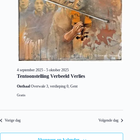
e
g
d
a
k
a
t
e
v
u
n
e
m
e
n
.
n
n
w
a
e
v
e
i
r
g
g
a
e
t
4 september 2025
-
5 oktober 2025
v
i
Tentoonstelling Verbeeld Verlies
e
e
n
Onthaal
Overwale 3, verdieping 0, Gent
n
a
Gratis
v
i
g
a
Vorige dag
Volgende dag
t
i
e
Abonneer op kalender