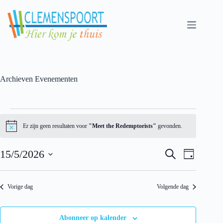
Skip
to
content
Archieven
Evenementen
Evenementen
for
Er zijn geen resultaten voor
"Meet the Redemptorists"
gevonden.
N
15
o
mei
t
2026
E
E
15/5/2026
Z
i
D
v
v
o
c
S
a
e
e
e
e
e
g
n
n
k
l
e
e
Vorige dag
Volgende dag
e
e
m
m
n
c
e
e
t
n
n
e
Abonneer op kalender
t
t