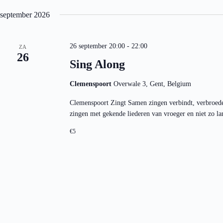
a
e
n
v
september 2026
t
i
e
g
n
a
26 september 20:00
-
22:00
m
ZA
t
26
e
i
Sing Along
t
e
k
e
Clemenspoort
Overwale 3, Gent, Belgium
y
w
Clemenspoort Zingt Samen zingen verbindt, verbroedert
o
zingen met gekende liederen van vroeger en niet zo l
r
d
.
€5