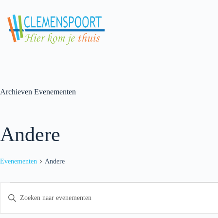
Skip
to
content
Archieven
Evenementen
Andere
Evenementen
Andere
Evenementen
E
V
v
u
e
l
n
e