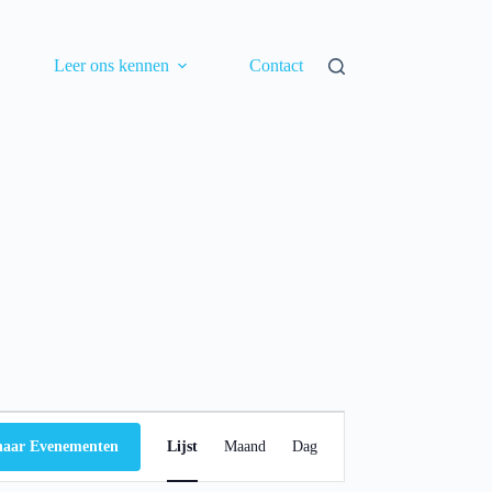
Leer ons kennen
Contact
E
v
naar Evenementen
Lijst
Maand
Dag
e
n