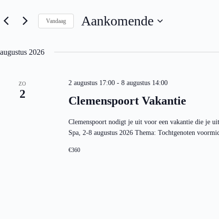
e
e
m
n
Aankomende
e
Vandaag
k
n
e
S
t
y
e
e
w
l
augustus 2026
n
o
e
Z
r
c
o
d
t
i
e
2 augustus 17:00
-
8 augustus 14:00
e
ZO
n
k
2
e
Clemenspoort Vakantie
.
e
r
Z
e
n
o
e
e
Clemenspoort nodigt je uit voor een vakantie die je ui
e
n
n
k
Spa, 2-8 augustus 2026 Thema: Tochtgenoten voormi
d
w
v
a
e
o
t
€360
e
o
u
r
r
m
g
E
.
e
v
v
e
e
n
n
e
n
m