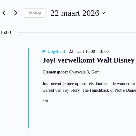
2026
e
e
m
n
22 maart 2026
e
Vandaag
k
n
e
S
t
y
e
e
w
l
16:00
n
o
e
Z
r
c
o
d
t
i
e
Uitgelicht
22 maart 16:00
-
18:00
e
n
k
e
Joy! verwelkomt Walt Disney
.
e
r
Z
e
n
o
Clemenspoort
Overwale 3, Gent
e
e
e
n
n
k
d
Joy! neemt je mee op een reis doorheen de wondere we
w
v
a
e
wereld van Toy Story, The Hunchback of Notre Dame,
o
t
e
o
u
r
€20
r
m
g
E
.
e
v
v
e
e
n
n
e
n
m