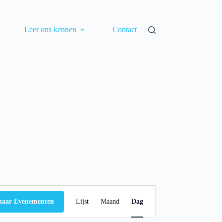
Leer ons kennen
Contact
E
v
naar Evenementen
Lijst
Maand
Dag
e
n